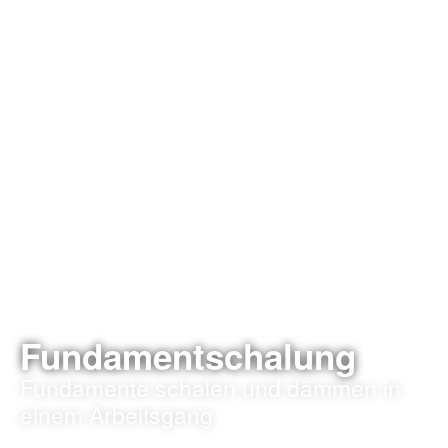
Fundamentschalung
Fundamente
schalen
und
dämmen
in
einem Arbeitsgang