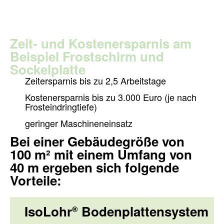
info@lohre
Zeit- und Kostenersparnis am
Beispiel Frostschirm und
Sockelplatte
GEBIETS
Zeitersparnis bis zu 2,5 Arbeitstage
Kostenersparnis bis zu 3.000 Euro (je nach
Frosteindringtiefe)
geringer Maschineneinsatz
Bei einer Gebäudegröße von
100 m² mit einem Umfang von
40 m ergeben sich folgende
Vorteile:
IsoLohr
Bodenplattensystem
®