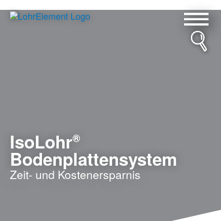
IsoLohr Bodenplattensysteme
Abdichtungssystem LEA
IsoLohr
®
Bodenplattensystem
Zeit- und
Kostenersparnis