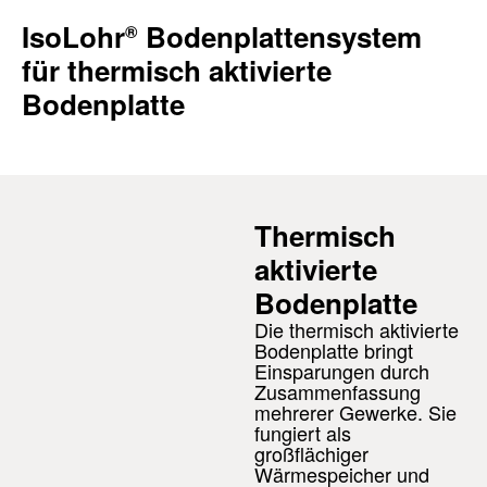
IsoLohr
Bodenplattensystem
®
für thermisch aktivierte
Bodenplatte
Thermisch
aktivierte
+49 (0) 93
Bodenplatte
Die thermisch aktivierte
Bodenplatte bringt
info@lohre
Einsparungen durch
Zusammenfassung
mehrerer Gewerke. Sie
GEBIETS
fungiert als
großflächiger
Wärmespeicher und