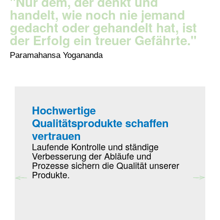
"Nur dem, der denkt und
handelt, wie noch nie jemand
gedacht oder gehandelt hat, ist
der Erfolg ein treuer Gefährte."
Paramahansa Yogananda
Hochwertige
+49 (0) 93
Qualitätsprodukte schaffen
vertrauen
Laufende Kontrolle und ständige
info@lohre
Verbesserung der Abläufe und
Prozesse sichern die Qualität unserer
Produkte.
GEBIETS