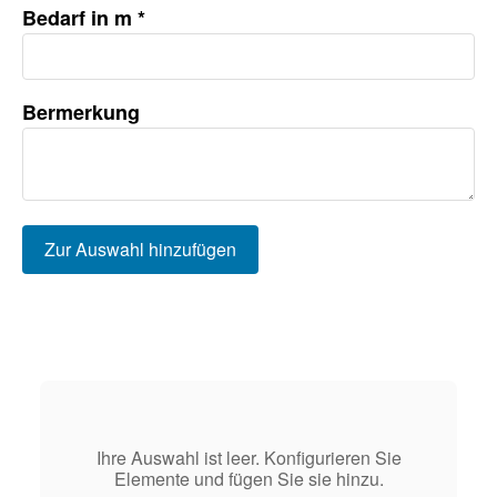
Bedarf in m *
Bermerkung
+49 (0) 93
info@lohre
GEBIETS
Ihre Auswahl ist leer. Konfigurieren Sie
Elemente und fügen Sie sie hinzu.