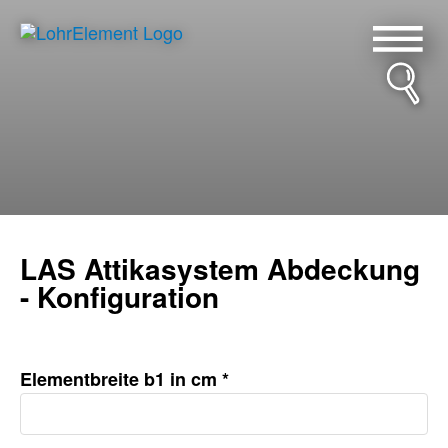
IsoLohr Bodenplattensysteme
Abdichtungssystem LEA
LAS Attikasystem Abdeckung
- Konfiguration
Elementbreite b1 in cm *